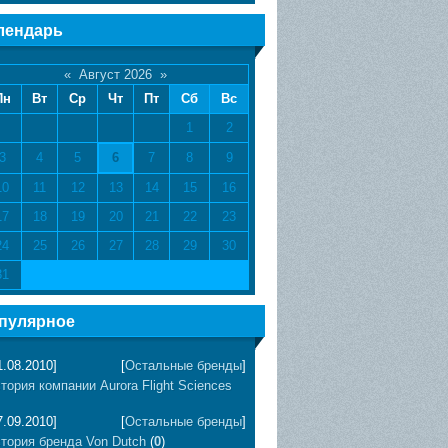
лендарь
«
Август 2026
»
Пн
Вт
Ср
Чт
Пт
Сб
Вс
1
2
3
4
5
6
7
8
9
10
11
12
13
14
15
16
17
18
19
20
21
22
23
24
25
26
27
28
29
30
31
пулярное
1.08.2010]
[
Остальные бренды
]
тория компании Aurora Flight Sciences
7.09.2010]
[
Остальные бренды
]
тория бренда Von Dutch
(
0
)