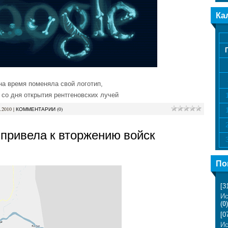
Ка
 на время поменяла свой логотип,
т со дня открытия рентгеновских лучей
.2010
|
КОММЕНТАРИИ (0)
 привела к вторжению войск
По
[3
Ис
(
0
)
[0
Ис