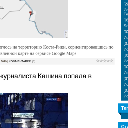
[2
Ис
Fe
[0
So
[0
Ис
[0
рглось на территорию Коста-Рики, сориентировавшись по
Ис
вленной карте на сервисе Google Maps
[0
Ис
.2010
|
КОММЕНТАРИИ (0)
[0
Ис
журналиста Кашина попала в
[0
Ис
[0
Ис
Те
Ст