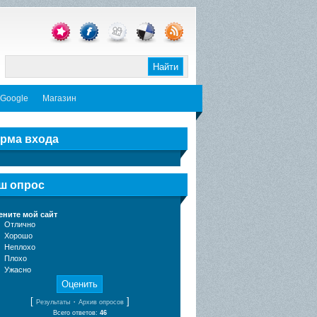
 Google
Магазин
из ...
Как поднять PageRank?
рма входа
изображе...
Интересное
ш опрос
ените мой сайт
Отлично
Хорошо
Неплохо
Плохо
Ужасно
[
·
]
Результаты
Архив опросов
Всего ответов:
46