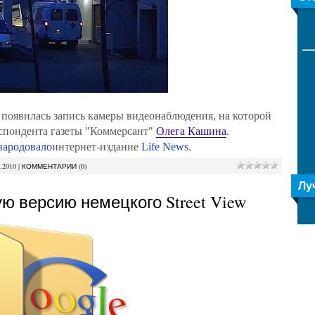
 появилась запись камеры видеонаблюдения, на которой
еспондента газеты "Коммерсант"
Олега Кашина
.
народовало
интернет-издание
Life News
.
.2010
|
КОММЕНТАРИИ (0)
Лу
ую версию немецкого Street View