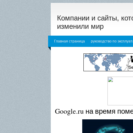
Компании и сайты, ко
изменили мир
Главная страница
руководство по эксплуа
Уроки по раскрутке сайта
Раскрутка в поиск
Урок Интернет-технол...
Здравый помощник 
Чем отличается Coca-...
Учитывает ли Яндек
Google.ru на время пом