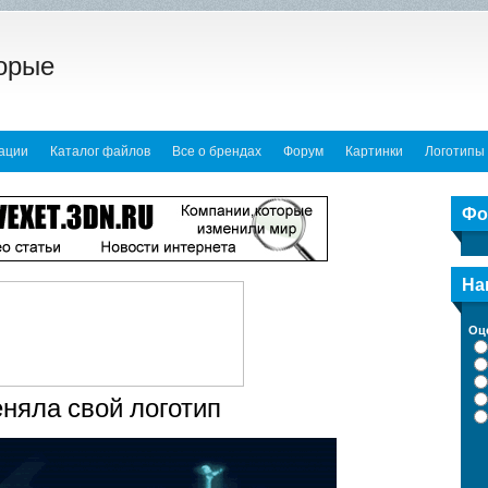
торые
тации
Каталог файлов
Все о брендах
Форум
Картинки
Логотипы
ови...
Как раскрутить свой ...
Как найти внешние сс...
Как провести анал
Фо
в п...
Что такое Alexa Rank...
Продвижение с помощь...
Оптимизация 
с ...
Rss сервисы
Как выбрать тематику...
На
Оц
еняла свой логотип